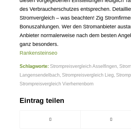
diesen vorgegebenen Einstellungen lediglich T
des Verbraucherschutzes entsprechen. Detaillie
Stromvergleich – was beachten! Zig Stromfirm
Bonuszahlungen. Wer den Stromanbieter austaus
Anbieter normalerweise nach dem besten Angebo
ganz besonders.
Rankensteinseo
Schlagworte:
Strompreisvergleich Asselfingen
,
Strom
Langensendelbach
,
Strompreisvergleich Lieg
,
Strompr
Strompreisvergleich Vierherrenborn
Eintrag teilen