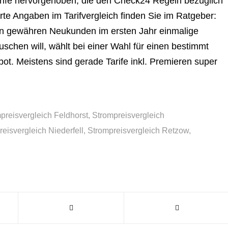
arife hervorgehoben, die den Check24 Regeln bezüglich
rte Angaben im Tarifvergleich finden Sie im Ratgeber:
en gewähren Neukunden im ersten Jahr einmalige
chen will, wählt bei einer Wahl für einen bestimmt
t. Meistens sind gerade Tarife inkl. Premieren super
preisvergleich Feldhorst
,
Strompreisvergleich
eisvergleich Niederfell
,
Strompreisvergleich Retzow
,