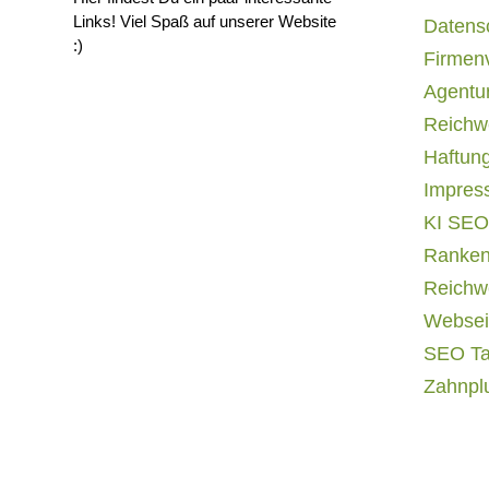
Links! Viel Spaß auf unserer Website
Datens
:)
Firmen
Agentur
Reichwe
Haftun
Impres
KI SEO
Ranken
Reichwe
Websei
SEO T
Zahnpl