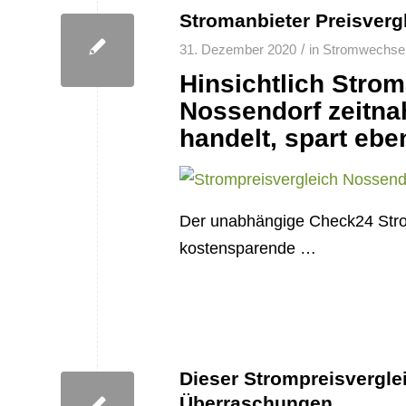
Stromanbieter Preisverg
/
31. Dezember 2020
in
Stromwechsel
Hinsichtlich Strom
Nossendorf zeitnah
handelt, spart eben
Der unabhängige Check24 Stromv
kostensparende …
Dieser Strompreisvergle
Überraschungen.