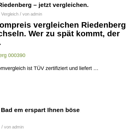
iedenberg – jetzt vergleichen.
/
 Vergleich
von
admin
trompreis vergleichen Riedenberg
chseln. Wer zu spät kommt, der
.
ergleich ist TÜV zertifiziert und liefert …
 Bad em erspart Ihnen böse
/
von
admin