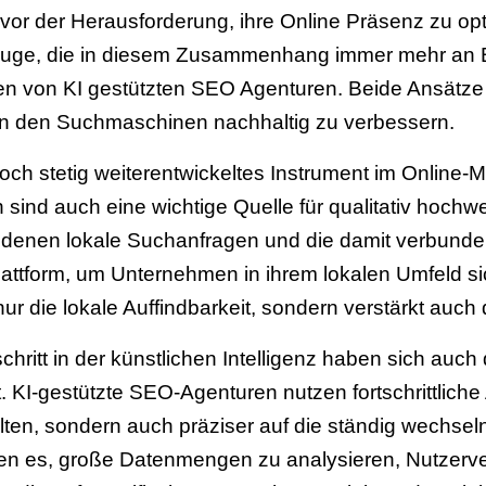
or der Herausforderung, ihre Online Präsenz zu opti
euge, die in diesem Zusammenhang immer mehr an 
en von KI gestützten SEO Agenturen. Beide Ansätze
t in den Suchmaschinen nachhaltig zu verbessern.
edoch stetig weiterentwickeltes Instrument im Online-M
ind auch eine wichtige Quelle für qualitativ hochw
n denen lokale Suchanfragen und die damit verbund
Plattform, um Unternehmen in ihrem lokalen Umfeld s
ur die lokale Auffindbarkeit, sondern verstärkt auch
chritt in der künstlichen Intelligenz haben sich auc
 KI-gestützte SEO-Agenturen nutzen fortschrittlich
talten, sondern auch präziser auf die ständig wech
n es, große Datenmengen zu analysieren, Nutzerve