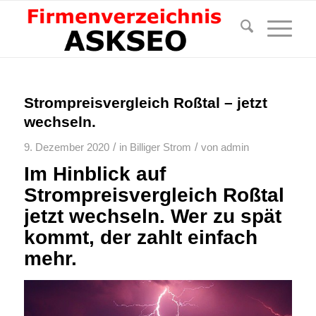
Strompreisvergleich Roßtal – jetzt
wechseln.
/
/
9. Dezember 2020
in
Billiger Strom
von
admin
Im Hinblick auf
Strompreisvergleich Roßtal
jetzt wechseln. Wer zu spät
kommt, der zahlt einfach
mehr.