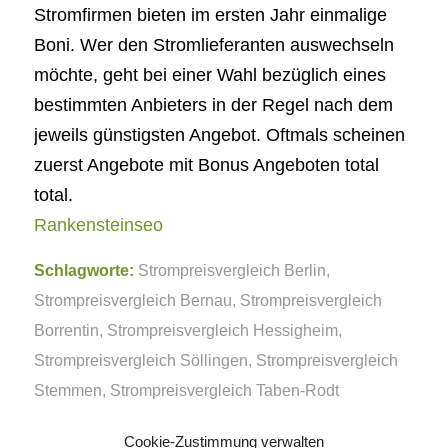
Stromfirmen bieten im ersten Jahr einmalige
Boni. Wer den Stromlieferanten auswechseln
möchte, geht bei einer Wahl bezüglich eines
bestimmten Anbieters in der Regel nach dem
jeweils günstigsten Angebot. Oftmals scheinen
zuerst Angebote mit Bonus Angeboten total
total.
Rankensteinseo
Schlagworte:
Strompreisvergleich Berlin
,
Strompreisvergleich Bernau
,
Strompreisvergleich
Borrentin
,
Strompreisvergleich Hessigheim
,
Strompreisvergleich Söllingen
,
Strompreisvergleich
Stemmen
,
Strompreisvergleich Taben-Rodt
Cookie-Zustimmung verwalten
Eintrag teilen