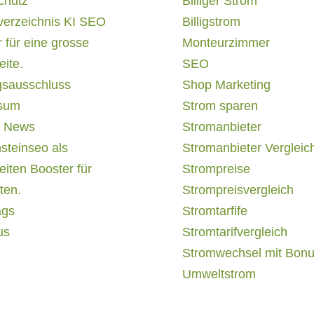
chutz
Billiger Strom
verzeichnis KI SEO
Billigstrom
 für eine grosse
Monteurzimmer
ite.
SEO
gsausschluss
Shop Marketing
sum
Strom sparen
 News
Stromanbieter
steinseo als
Stromanbieter Vergleic
iten Booster für
Strompreise
ten.
Strompreisvergleich
ags
Stromtarfife
us
Stromtarifvergleich
Stromwechsel mit Bon
Umweltstrom