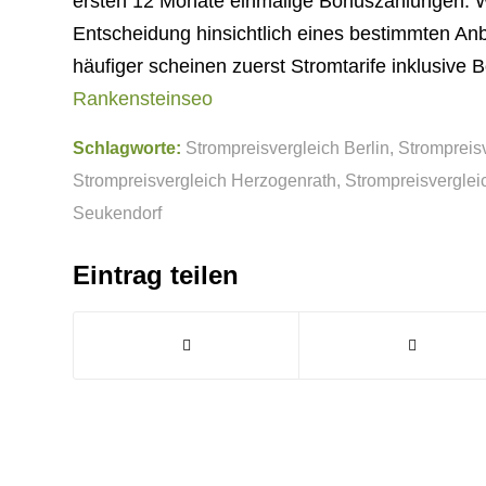
ersten 12 Monate einmalige Bonuszahlungen. W
Entscheidung hinsichtlich eines bestimmten An
häufiger scheinen zuerst Stromtarife inklusive
Rankensteinseo
Schlagworte:
Strompreisvergleich Berlin
,
Strompreis
Strompreisvergleich Herzogenrath
,
Strompreisvergle
Seukendorf
Eintrag teilen