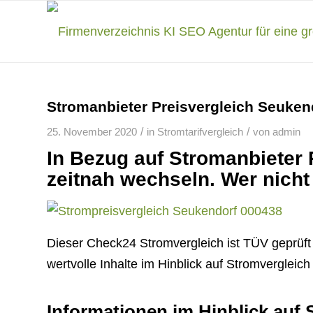
Stromanbieter Preisvergleich Seuken
/
/
25. November 2020
in
Stromtarifvergleich
von
admin
In Bezug auf Stromanbieter 
zeitnah wechseln. Wer nicht 
Dieser Check24 Stromvergleich ist TÜV geprüft u
wertvolle Inhalte im Hinblick auf Stromvergleic
Informationen im Hinblick auf 