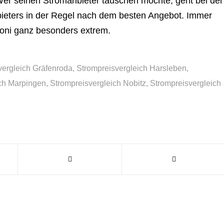
er seinen Stromanbieter tauschen möchte, geht bei der
bieters in der Regel nach dem besten Angebot. Immer
 Boni ganz besonders extrem.
vergleich Gräfenroda
,
Strompreisvergleich Harsleben
,
ich Marpingen
,
Strompreisvergleich Nobitz
,
Strompreisvergleich