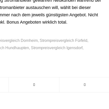
 Zig Stromanbieter gewähren Neukunden während der
romanbieter austauschen will, wählt bei dieser
immer nach dem jeweils günstigsten Angebot. Nicht
kl. Bonus Angeboten wirklich total.
eisvergleich Dornheim
,
Strompreisvergleich Fürfeld
,
eich Hundhaupten
,
Strompreisvergleich Igensdorf
,