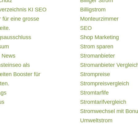
chutz
Billiger Strom
verzeichnis KI SEO
Billigstrom
 für eine grosse
Monteurzimmer
ite.
SEO
gsausschluss
Shop Marketing
sum
Strom sparen
 News
Stromanbieter
steinseo als
Stromanbieter Vergleic
iten Booster für
Strompreise
ten.
Strompreisvergleich
ags
Stromtarfife
us
Stromtarifvergleich
Stromwechsel mit Bon
Umweltstrom