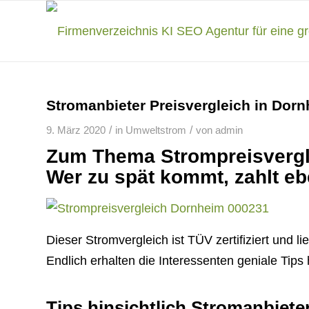
Stromanbieter Preisvergleich in Dorn
/
/
9. März 2020
in
Umweltstrom
von
admin
Zum Thema Strompreisvergl
Wer zu spät kommt, zahlt e
Dieser Stromvergleich ist TÜV zertifiziert und 
Endlich erhalten die Interessenten geniale Tips 
Tips hinsichtlich Stromanbiete