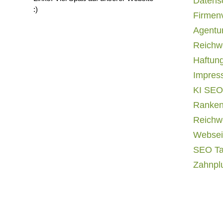
Datens
:)
Firmen
Agentur
Reichwe
Haftun
Impres
KI SEO
Ranken
Reichwe
Websei
SEO T
Zahnpl