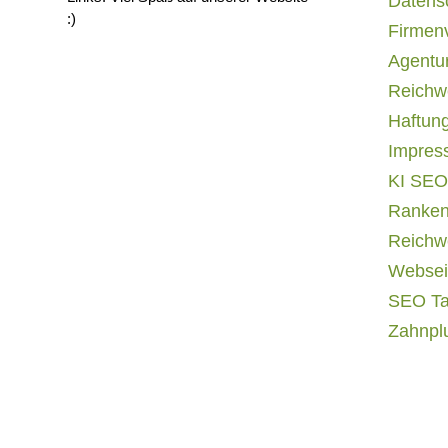
Datens
:)
Firmen
Agentur
Reichwe
Haftun
Impres
KI SEO
Ranken
Reichwe
Websei
SEO T
Zahnpl