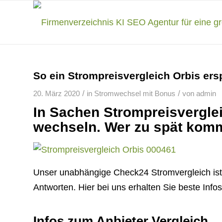
So ein Strompreisvergleich Orbis er
/
/
20. März 2020
in
Stromwechsel mit Bonus
von
admin
In Sachen Strompreisverglei
wechseln. Wer zu spät kommt
Unser unabhängige Check24 Stromvergleich ist 
Antworten. Hier bei uns erhalten Sie beste Info
Infos zum Anbieter Vergleich