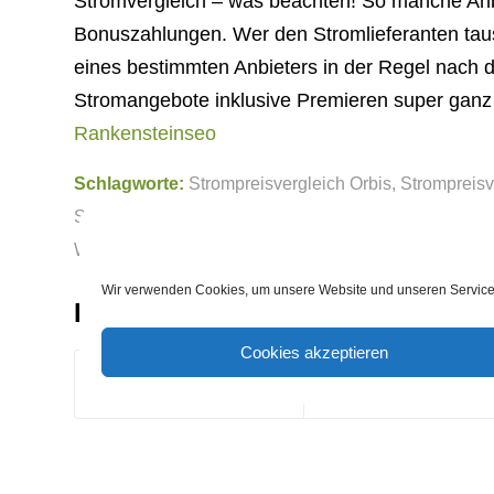
Stromvergleich – was beachten! So manche Anb
Bonuszahlungen. Wer den Stromlieferanten taus
eines bestimmten Anbieters in der Regel nach d
Stromangebote inklusive Premieren super ganz
Rankensteinseo
Schlagworte:
Strompreisvergleich Orbis
,
Strompreisv
Strompreisvergleich Roggenburg
,
Strompreisverglei
Windeby
Wir verwenden Cookies, um unsere Website und unseren Service 
Eintrag teilen
Cookies akzeptieren