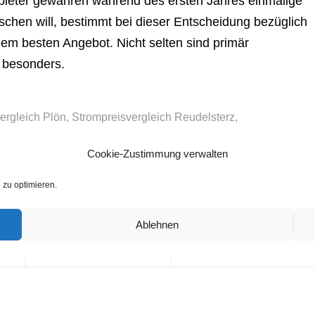
ieter gewähren während des ersten Jahres einmalige
chen will, bestimmt bei dieser Entscheidung bezüglich
em besten Angebot. Nicht selten sind primär
 besonders.
ergleich Plön
,
Strompreisvergleich Reudelsterz
,
ch Sandberg
,
Strompreisvergleich Volxheim
,
Strompreisvergleich
Cookie-Zustimmung verwalten
zu optimieren.
Ablehnen