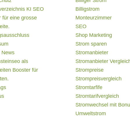
chutz
Billiger Strom
verzeichnis KI SEO
Billigstrom
 für eine grosse
Monteurzimmer
ite.
SEO
gsausschluss
Shop Marketing
sum
Strom sparen
 News
Stromanbieter
steinseo als
Stromanbieter Vergleic
iten Booster für
Strompreise
ten.
Strompreisvergleich
ags
Stromtarfife
us
Stromtarifvergleich
Stromwechsel mit Bon
Umweltstrom