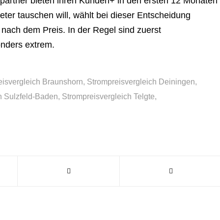
partner bieten ihren Kunden+ in den ersten 12 Monaten
er tauschen will, wählt bei dieser Entscheidung
nach dem Preis. In der Regel sind zuerst
nders extrem.
eisvergleich Braunshorn
,
Strompreisvergleich Deiningen
,
h Sulzfeld-Baden
,
Strompreisvergleich Telgte
,