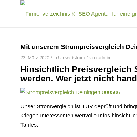
Mit unserem Strompreisvergleich De
/
/
22. März 2020
in
Umweltstrom
von
admin
Hinsichtlich Preisvergleich 
werden. Wer jetzt nicht hande
Unser Stromvergleich ist TÜV geprüft und brin
kriegen Interessenten wertvolle Infos hinsicht
Tarifes.