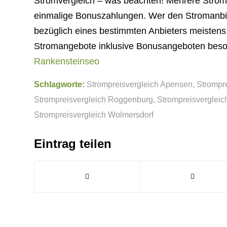
Stromvergleich – was beachten! Mehrere Strom
einmalige Bonuszahlungen. Wer den Stromanbiet
bezüglich eines bestimmten Anbieters meistens 
Stromangebote inklusive Bonusangeboten beso
Rankensteinseo
Schlagworte:
Strompreisvergleich Apensen
,
Strompr
Strompreisvergleich Roggenburg
,
Strompreisvergleic
Strompreisvergleich Wolmersdorf
Eintrag teilen