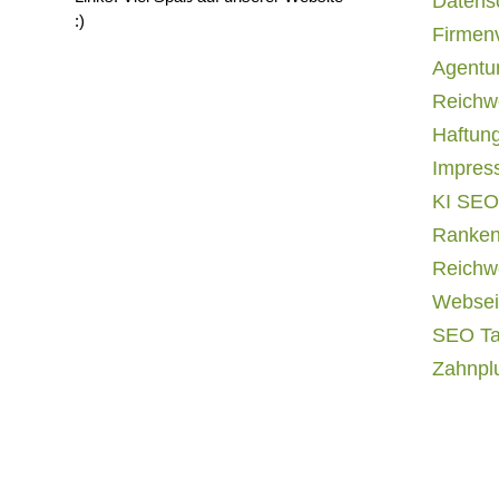
Datens
:)
Firmen
Agentur
Reichwe
Haftun
Impres
KI SEO
Ranken
Reichwe
Websei
SEO T
Zahnpl