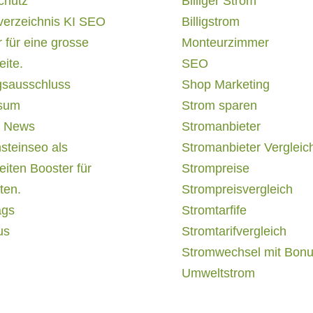
chutz
Billiger Strom
verzeichnis KI SEO
Billigstrom
 für eine grosse
Monteurzimmer
ite.
SEO
gsausschluss
Shop Marketing
sum
Strom sparen
 News
Stromanbieter
steinseo als
Stromanbieter Vergleic
iten Booster für
Strompreise
ten.
Strompreisvergleich
ags
Stromtarfife
us
Stromtarifvergleich
Stromwechsel mit Bon
Umweltstrom