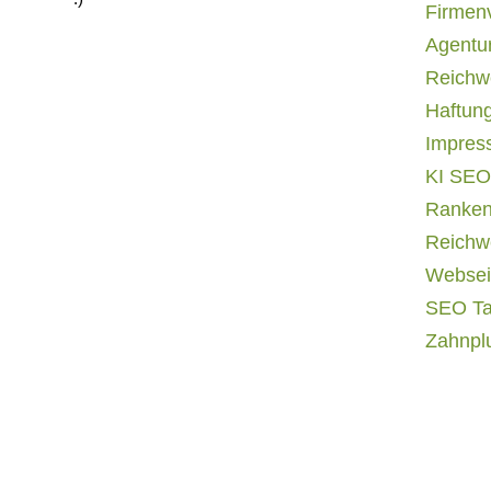
Firmen
Agentur
Reichwe
Haftun
Impres
KI SEO
Ranken
Reichwe
Websei
SEO T
Zahnpl