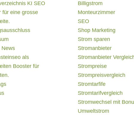
verzeichnis KI SEO
Billigstrom
 für eine grosse
Monteurzimmer
ite.
SEO
gsausschluss
Shop Marketing
sum
Strom sparen
 News
Stromanbieter
steinseo als
Stromanbieter Vergleic
iten Booster für
Strompreise
ten.
Strompreisvergleich
ags
Stromtarfife
us
Stromtarifvergleich
Stromwechsel mit Bon
Umweltstrom