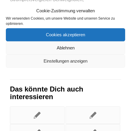
Strompreisvergleich Velpke
,
Strompreisvergleich
Cookie-Zustimmung verwalten
Wachenheim
Wir verwenden Cookies, um unsere Website und unseren Service zu
optimieren.
Eintrag teilen
Cookies akzeptieren
Ablehnen
Einstellungen anzeigen
Das könnte Dich auch
interessieren