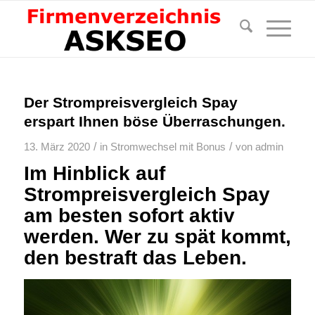
Der Strompreisvergleich Spay
erspart Ihnen böse Überraschungen.
/
/
13. März 2020
in
Stromwechsel mit Bonus
von
admin
Im Hinblick auf
Strompreisvergleich Spay
am besten sofort aktiv
werden. Wer zu spät kommt,
den bestraft das Leben.