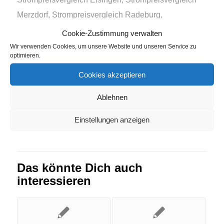
Merzdorf
,
Strompreisvergleich Radeburg
,
Strompreisvergleich Reeßum
,
Strompreisvergleich
Cookie-Zustimmung verwalten
Tecklenburg
,
Strompreisvergleich Westerdeichstrich
Wir verwenden Cookies, um unsere Website und unseren Service zu
optimieren.
Eintrag teilen
Cookies akzeptieren
Ablehnen
Einstellungen anzeigen
Das könnte Dich auch
interessieren