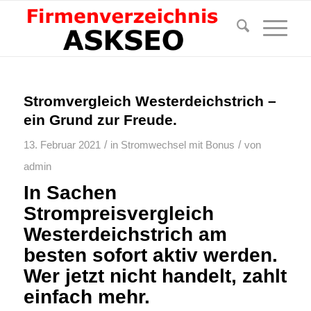
Stromvergleich Westerdeichstrich –
ein Grund zur Freude.
/
/
13. Februar 2021
in
Stromwechsel mit Bonus
von
admin
In Sachen
Strompreisvergleich
Westerdeichstrich am
besten sofort aktiv werden.
Wer jetzt nicht handelt, zahlt
einfach mehr.