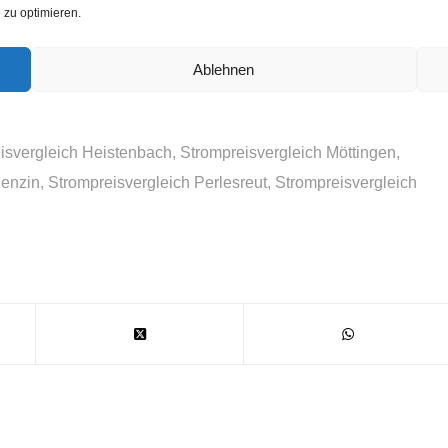
zu optimieren.
en Stromanbieter auswechseln mag, wählt bei dieser
e nach dem attraktivsten Preisangebot. Immer häufiger
Ablehnen
sangeboten wirklich total.
isvergleich Heistenbach
,
Strompreisvergleich Möttingen
,
Penzin
,
Strompreisvergleich Perlesreut
,
Strompreisvergleich