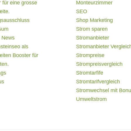
 für eine grosse
Monteurzimmer
ite.
SEO
gsausschluss
Shop Marketing
sum
Strom sparen
 News
Stromanbieter
steinseo als
Stromanbieter Vergleic
iten Booster für
Strompreise
ten.
Strompreisvergleich
ags
Stromtarfife
us
Stromtarifvergleich
Stromwechsel mit Bon
Umweltstrom