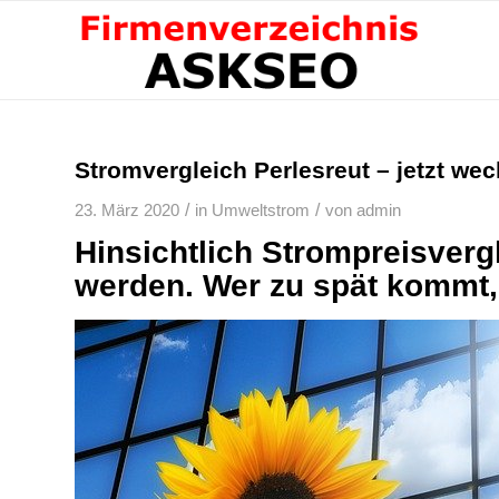
Stromvergleich Perlesreut – jetzt wec
/
/
23. März 2020
in
Umweltstrom
von
admin
Hinsichtlich Strompreisvergl
werden. Wer zu spät kommt, 