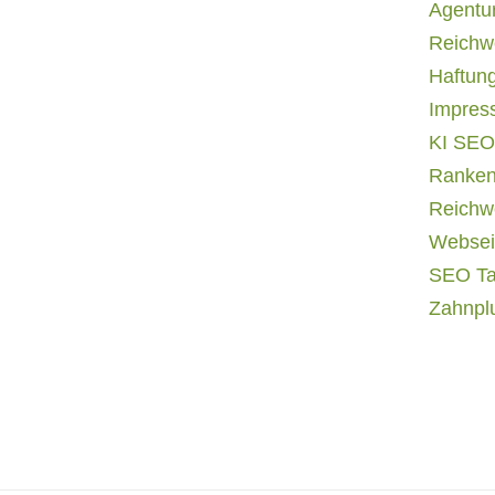
Agentur
Reichwe
Haftun
Impres
KI SEO
Ranken
Reichwe
Websei
SEO T
Zahnpl