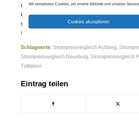
Wir verwenden Cookies, um unsere Website und unseren Service 
der ersten 12 Monate einmalige Boni. Wer sein
Wahl für einen bestimmt Anbieter normalerweis
Cookies akzeptieren
scheinen in erster Linie Stromangebote mit Bonu
Rankensteinseo
Schlagworte:
Strompreisvergleich Achberg
,
Strompre
Strompreisvergleich Neunburg
,
Strompreisvergleich 
Tüttleben
Eintrag teilen