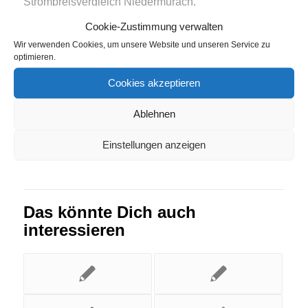
Strompreisvergleich Niedermurach
,
Strompreisvergleich Obersontheim
,
Cookie-Zustimmung verwalten
Strompreisvergleich Zedlitz
Wir verwenden Cookies, um unsere Website und unseren Service zu
optimieren.
Eintrag teilen
Cookies akzeptieren
Ablehnen
Einstellungen anzeigen
Das könnte Dich auch
interessieren