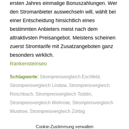
ersten Jahres einmalige Bonuszahlungen. Wer
den Stromanbieter auswechseln will, wählt bei
einer Entscheidung hinsichtlich eines
bestimmten Anbieters meist nach dem
attraktivsten Preisangebot. Meistens scheinen
zuerst Stromtarife mit Zusatzangeboten ganz
besonders wirklich.
Rankensteinseo
Schlagworte:
Strompreisvergleich Eschfeld
,
Strompreisvergleich Lindow
,
Strompreisvergleich
Roschbach
,
Strompreisvergleich Toddin
,
Strompreisvergleich Wohnste
,
Strompreisvergleich
Wustrow
,
Strompreisvergleich Zörbig
Cookie-Zustimmung verwalten
Eintrag teilen