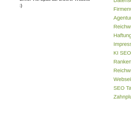
Datens
:)
Firmen
Agentur
Reichwe
Haftun
Impres
KI SEO
Ranken
Reichwe
Websei
SEO T
Zahnpl