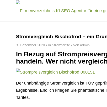
Stromvergleich Bischofrod – ein Grun
/
/
3. Dezember 2020
in
Stromtarfife
von
admin
In Bezug auf Strompreisverg
handeln. Wer nicht vergleich
Der unabhängige Stromvergleich ist TÜV geprüf
Ergebnisse. Endlich kriegen Sie phantastische 
Tarifes.