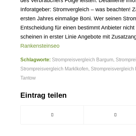
des Verbrauchers Folge leisten. Detaillierte Inf
Inforatgeber: Stromvergleich – was beachten! Z
ersten Jahres einmalige Boni. Wer seinen Strom
Entscheidung für einen bestimmt Anbieter nich
scheinen in erster Linie Angebote mit Zusatzan
Rankensteinseo
Schlagworte:
Strompreisvergleich Bargum
,
Stromprei
Strompreisvergleich Marklkofen
,
Strompreisvergleich
Tantow
Eintrag teilen