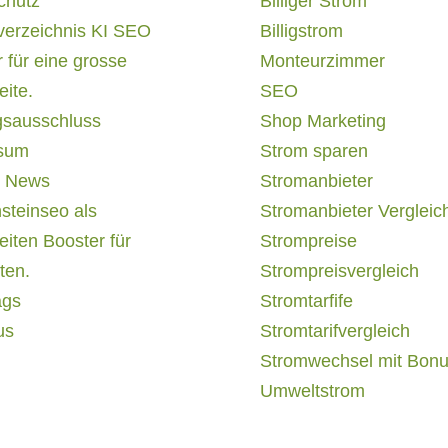
chutz
Billiger Strom
verzeichnis KI SEO
Billigstrom
 für eine grosse
Monteurzimmer
ite.
SEO
gsausschluss
Shop Marketing
sum
Strom sparen
 News
Stromanbieter
steinseo als
Stromanbieter Vergleic
iten Booster für
Strompreise
ten.
Strompreisvergleich
ags
Stromtarfife
us
Stromtarifvergleich
Stromwechsel mit Bon
Umweltstrom