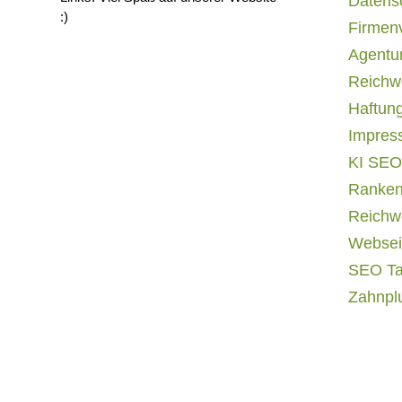
Datens
:)
Firmen
Agentur
Reichwe
Haftun
Impres
KI SEO
Ranken
Reichwe
Websei
SEO T
Zahnpl