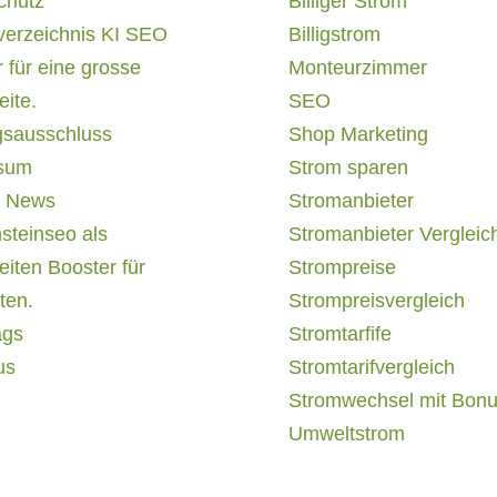
chutz
Billiger Strom
verzeichnis KI SEO
Billigstrom
 für eine grosse
Monteurzimmer
ite.
SEO
gsausschluss
Shop Marketing
sum
Strom sparen
 News
Stromanbieter
steinseo als
Stromanbieter Vergleic
iten Booster für
Strompreise
ten.
Strompreisvergleich
ags
Stromtarfife
us
Stromtarifvergleich
Stromwechsel mit Bon
Umweltstrom