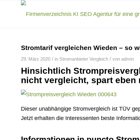
Stromtarif vergleichen Wieden – so w
/
/
29. März 2020
in
Stromanbieter Vergleich
von
admin
Hinsichtlich Strompreisverg
nicht vergleicht, spart eben 
Dieser unabhängige Stromvergleich ist TÜV gep
Jetzt erhalten die Interessenten beste Informat
Informationen in puncto Strom