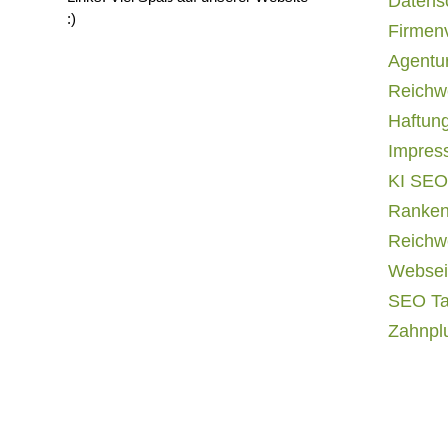
Datens
:)
Firmen
Agentur
Reichwe
Haftun
Impres
KI SEO
Ranken
Reichwe
Websei
SEO T
Zahnpl