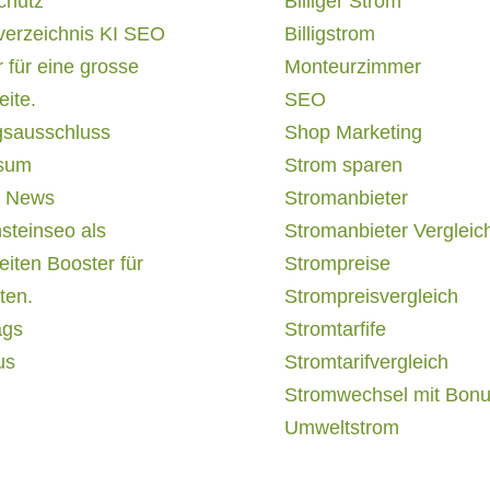
chutz
Billiger Strom
verzeichnis KI SEO
Billigstrom
 für eine grosse
Monteurzimmer
ite.
SEO
gsausschluss
Shop Marketing
sum
Strom sparen
 News
Stromanbieter
steinseo als
Stromanbieter Vergleic
iten Booster für
Strompreise
ten.
Strompreisvergleich
ags
Stromtarfife
us
Stromtarifvergleich
Stromwechsel mit Bon
Umweltstrom