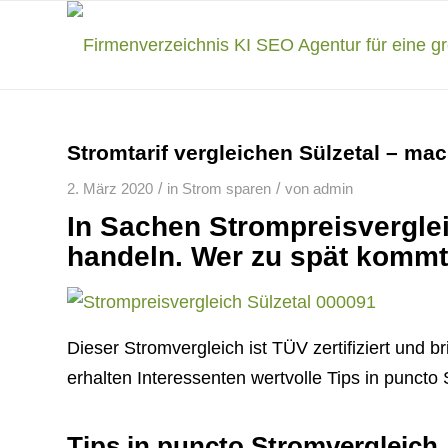
Stromtarif vergleichen Sülzetal – mac
/
/
2. März 2020
in
Strom sparen
von
admin
In Sachen Strompreisverglei
handeln. Wer zu spät kommt,
Dieser Stromvergleich ist TÜV zertifiziert und b
erhalten Interessenten wertvolle Tips in puncto
Tips in puncto Stromvergleich