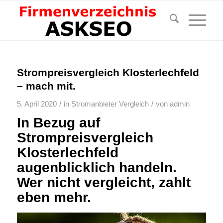
Strompreisvergleich Klosterlechfeld
– mach mit.
/
/
5. April 2020
in
Stromanbieter Vergleich
von
admin
In Bezug auf
Strompreisvergleich
Klosterlechfeld
augenblicklich handeln.
Wer nicht vergleicht, zahlt
eben mehr.