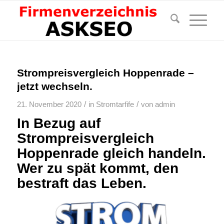
Strompreisvergleich Hoppenrade –
jetzt wechseln.
/
/
21. November 2020
in
Stromtarfife
von
admin
In Bezug auf
Strompreisvergleich
Hoppenrade gleich handeln.
Wer zu spät kommt, den
bestraft das Leben.