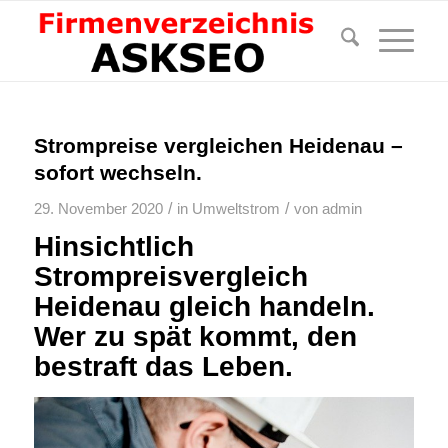
Strompreise vergleichen Heidenau –
sofort wechseln.
/
/
29. November 2020
in
Umweltstrom
von
admin
Hinsichtlich
Strompreisvergleich
Heidenau gleich handeln.
Wer zu spät kommt, den
bestraft das Leben.