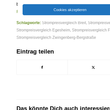
besten Angebot. Oftmals sind gerade Stromtari
Cookies akzeptieren
Rankensteinseo
Schlagworte:
Strompreisvergleich Breit
,
Strompreisv
Strompreisvergleich Egesheim
,
Strompreisvergleich F
Strompreisvergleich Zwingenberg-Bergstraße
Eintrag teilen
Das könnte Dich auch interessie