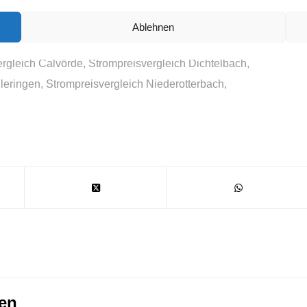
fe inkl. Bonusangeboten besonders super.
Ablehnen
ergleich Calvörde
,
Strompreisvergleich Dichtelbach
,
leringen
,
Strompreisvergleich Niederotterbach
,
ren