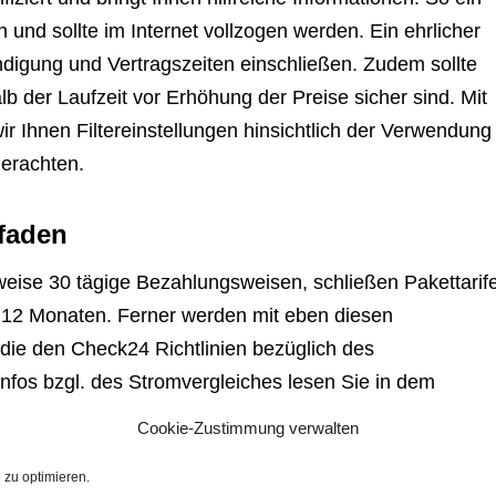
und sollte im Internet vollzogen werden. Ein ehrlicher
Kündigung und Vertragszeiten einschließen. Zudem sollte
lb der Laufzeit vor Erhöhung der Preise sicher sind. Mit
r Ihnen Filtereinstellungen hinsichtlich der Verwendung
 erachten.
faden
weise 30 tägige Bezahlungsweisen, schließen Pakettarif
s 12 Monaten. Ferner werden mit eben diesen
, die den Check24 Richtlinien bezüglich des
 Infos bzgl. des Stromvergleiches lesen Sie in dem
ten! Nicht gerade wenige Strompartner bieten dem
Cookie-Zustimmung verwalten
ge Bonuszahlungen. Wer den Stromlieferanten
zu optimieren.
ezüglich eines bestimmten Anbieters meistens nach dem