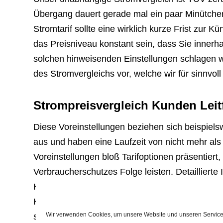
Übergang dauert gerade mal ein paar Minütchen 
Stromtarif sollte eine wirklich kurze Frist zur 
das Preisniveau konstant sein, dass Sie innerha
solchen hinweisenden Einstellungen schlagen wi
des Stromvergleichs vor, welche wir für sinnvoll
Strompreisvergleich Kunden Leit
Diese Voreinstellungen beziehen sich beispiels
aus und haben eine Laufzeit von nicht mehr al
Voreinstellungen bloß Tarifoptionen präsentiert
Verbraucherschutzes Folge leisten. Detaillierte
Kunden Leitfaden: Stromvergleich – was beach
Kunden während der ersten 12 Monate einmali
Wir verwenden Cookies, um unsere Website und unseren Service 
substituieren mag, bestimmt bei dieser Wahl b