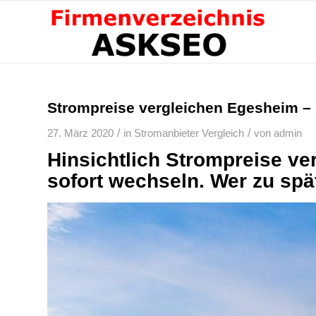
Strompreise vergleichen Egesheim – 
/
/
27. März 2020
in
Stromanbieter Vergleich
von
admin
Hinsichtlich Strompreise v
sofort wechseln. Wer zu spä