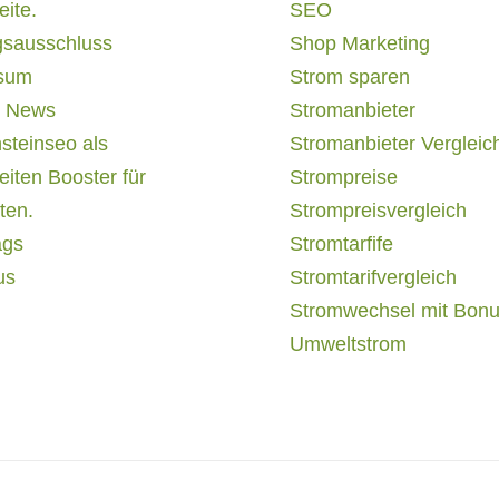
ite.
SEO
gsausschluss
Shop Marketing
sum
Strom sparen
 News
Stromanbieter
steinseo als
Stromanbieter Vergleic
iten Booster für
Strompreise
ten.
Strompreisvergleich
ags
Stromtarfife
us
Stromtarifvergleich
Stromwechsel mit Bon
Umweltstrom