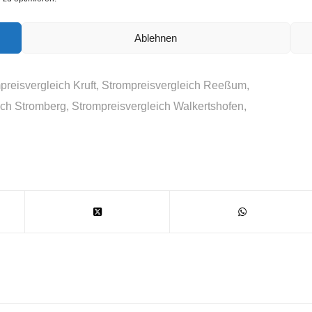
 gerade selten nach dem jeweils günstigsten Angebot.
usatz Angeboten besonders besonders.
Ablehnen
preisvergleich Kruft
,
Strompreisvergleich Reeßum
,
ich Stromberg
,
Strompreisvergleich Walkertshofen
,