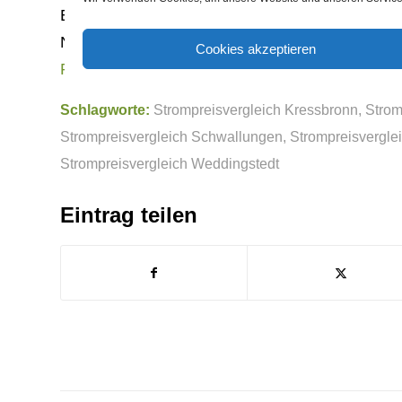
Entscheidung für einen bestimmt Anbieter nicht
Nicht selten scheinen zuerst Angebote inkl. Z
Cookies akzeptieren
Rankensteinseo
Schlagworte:
Strompreisvergleich Kressbronn
,
Strom
Strompreisvergleich Schwallungen
,
Strompreisvergle
Strompreisvergleich Weddingstedt
Eintrag teilen