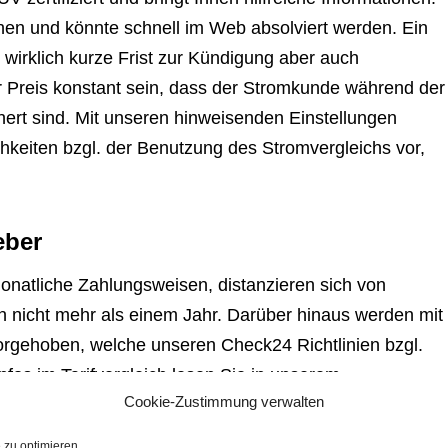
hen und könnte schnell im Web absolviert werden. Ein
e wirklich kurze Frist zur Kündigung aber auch
 Preis konstant sein, dass der Stromkunde während der
ert sind. Mit unseren hinweisenden Einstellungen
keiten bzgl. der Benutzung des Stromvergleichs vor,
eber
onatliche Zahlungsweisen, distanzieren sich von
on nicht mehr als einem Jahr. Darüber hinaus werden mit
vorgehoben, welche unseren Check24 Richtlinien bzgl.
nfos im Tarifvergleich lesen Sie in unserem
Cookie-Zustimmung verwalten
n! Sehr viele Strompartner geben dem Kunden im erste
omanbieter substituieren mag, entscheidet bei der
zu optimieren.