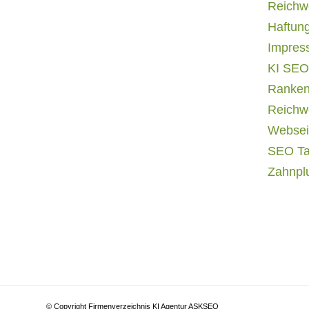
Reichwe
Haftun
Impres
KI SEO
Ranken
Reichwe
Websei
SEO T
Zahnpl
© Copyright Firmenverzeichnis KI Agentur ASKSEO