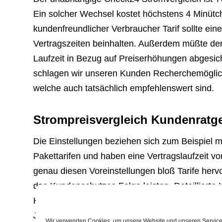
Ein solcher Wechsel kostet höchstens 4 Minütc
kundenfreundlicher Verbraucher Tarif sollte ein
Vertragszeiten beinhalten. Außerdem müßte der
Laufzeit in Bezug auf Preiserhöhungen abgesich
schlagen wir unseren Kunden Recherchemöglich
welche auch tatsächlich empfehlenswert sind.
Strompreisvergleich Kundenratg
Die Einstellungen beziehen sich zum Beispiel m
Pakettarifen und haben eine Vertragslaufzeit v
genau diesen Voreinstellungen bloß Tarife her
des Kundenschutzes Folge leisten. Detaillierte I
Kundenratgeber: Stromvergleich – was beachte
Jahr einmalige Bonuszahlungen. Wer seinen Str
Wir verwenden Cookies, um unsere Website und unseren Service 