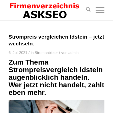
Strompreis vergleichen Idstein – jetzt
wechseln.
/
/
6. Juli 2021
in
Stromanbieter
von
admin
Zum Thema
Strompreisvergleich Idstein
augenblicklich handeln.
Wer jetzt nicht handelt, zahlt
eben mehr.