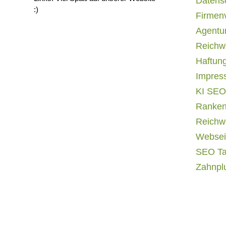
Datens
:)
Firmen
Agentur
Reichwe
Haftun
Impres
KI SEO
Ranken
Reichwe
Websei
SEO T
Zahnpl