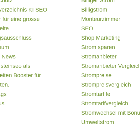
chutz
Billiger Strom
verzeichnis KI SEO
Billigstrom
 für eine grosse
Monteurzimmer
ite.
SEO
gsausschluss
Shop Marketing
sum
Strom sparen
 News
Stromanbieter
steinseo als
Stromanbieter Vergleic
iten Booster für
Strompreise
ten.
Strompreisvergleich
ags
Stromtarfife
us
Stromtarifvergleich
Stromwechsel mit Bon
Umweltstrom