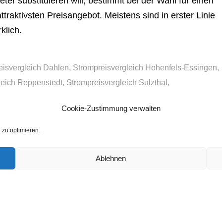
r substituieren will, bestimmt bei der Wahl für einen
raktivsten Preisangebot. Meistens sind in erster Linie
klich.
eisvergleich Dahlen
,
Strompreisvergleich Hohenfels-Essingen
,
leich Reppenstedt
,
Strompreisvergleich Sulzthal
,
Cookie-Zustimmung verwalten
zu optimieren.
Ablehnen