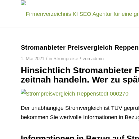
Stromanbieter Preisvergleich Reppen
/
/
1. Mai 2021
in
Strompreise
von
admin
Hinsichtlich Stromanbieter 
zeitnah handeln. Wer zu spä
Der unabhängige Stromvergleich ist TÜV geprüf
bekommen Sie wertvolle Informationen in Bezug
Informationen in Bezug auf St