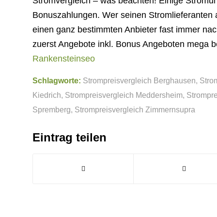
Stromvergleich – was beachten! Einige Stromu
Bonuszahlungen. Wer seinen Stromlieferanten a
einen ganz bestimmten Anbieter fast immer nach
zuerst Angebote inkl. Bonus Angeboten mega b
Rankensteinseo
Schlagworte:
Strompreisvergleich Berghausen
,
Stro
Kiedrich
,
Strompreisvergleich Meddersheim
,
Strompr
Spremberg
,
Strompreisvergleich Zimmernsupra
Eintrag teilen