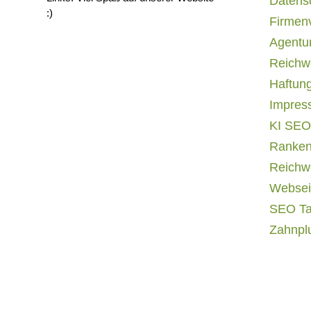
Datens
:)
Firmen
Agentur
Reichwe
Haftun
Impres
KI SEO
Ranken
Reichwe
Websei
SEO T
Zahnpl