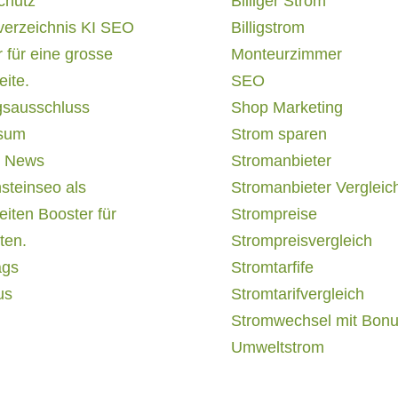
chutz
Billiger Strom
verzeichnis KI SEO
Billigstrom
 für eine grosse
Monteurzimmer
ite.
SEO
gsausschluss
Shop Marketing
sum
Strom sparen
 News
Stromanbieter
steinseo als
Stromanbieter Vergleic
iten Booster für
Strompreise
ten.
Strompreisvergleich
ags
Stromtarfife
us
Stromtarifvergleich
Stromwechsel mit Bon
Umweltstrom