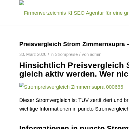
Preisvergleich Strom Zimmernsupra – 
/
/
30. März 2020
in
Strompreise
von
admin
Hinsichtlich Preisvergleic
gleich aktiv werden. Wer nic
Dieser Stromvergleich ist TÜV zertifiziert und b
wichtige Informationen in puncto Stromvergleic
Informationen in puncto Strom