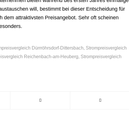
nternehmen bieten während des ersten Jahres einmalige
ustauschen will, bestimmt bei dieser Entscheidung für
 dem attraktivsten Preisangebot. Sehr oft scheinen
esonders.
mpreisvergleich Dürrröhrsdorf-Dittersbach
,
Strompreisvergleich
eisvergleich Reichenbach-am-Heuberg
,
Strompreisvergleich