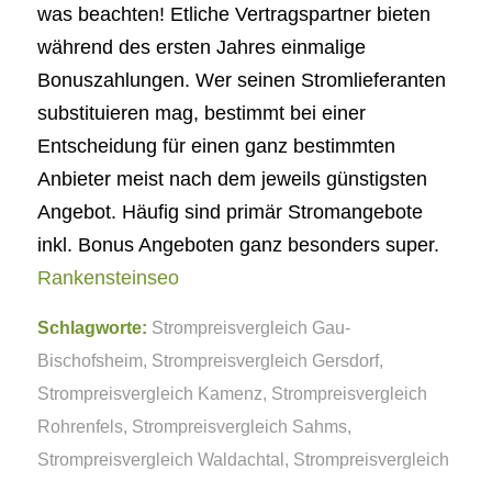
was beachten! Etliche Vertragspartner bieten
während des ersten Jahres einmalige
Bonuszahlungen. Wer seinen Stromlieferanten
substituieren mag, bestimmt bei einer
Entscheidung für einen ganz bestimmten
Anbieter meist nach dem jeweils günstigsten
Angebot. Häufig sind primär Stromangebote
inkl. Bonus Angeboten ganz besonders super.
Rankensteinseo
Schlagworte:
Strompreisvergleich Gau-
Bischofsheim
,
Strompreisvergleich Gersdorf
,
Strompreisvergleich Kamenz
,
Strompreisvergleich
Rohrenfels
,
Strompreisvergleich Sahms
,
Strompreisvergleich Waldachtal
,
Strompreisvergleich
Walterschen