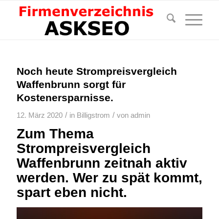
Noch heute Strompreisvergleich
Waffenbrunn sorgt für
Kostenersparnisse.
/
/
12. März 2020
in
Billigstrom
von
admin
Zum Thema
Strompreisvergleich
Waffenbrunn zeitnah aktiv
werden. Wer zu spät kommt,
spart eben nicht.