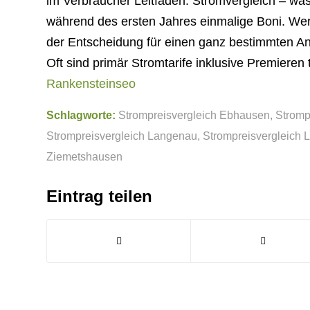
im Verbraucher Leitfaden: Stromvergleich – w
während des ersten Jahres einmalige Boni. We
der Entscheidung für einen ganz bestimmten Anb
Oft sind primär Stromtarife inklusive Premieren t
Rankensteinseo
Schlagworte:
Strompreisvergleich Ebhausen
,
Stromp
Strompreisvergleich Langenau
,
Strompreisvergleich 
Ziemetshausen
Eintrag teilen