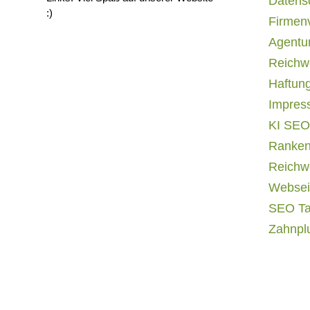
Datens
:)
Firmen
Agentur
Reichwe
Haftun
Impres
KI SEO
Ranken
Reichwe
Websei
SEO T
Zahnpl