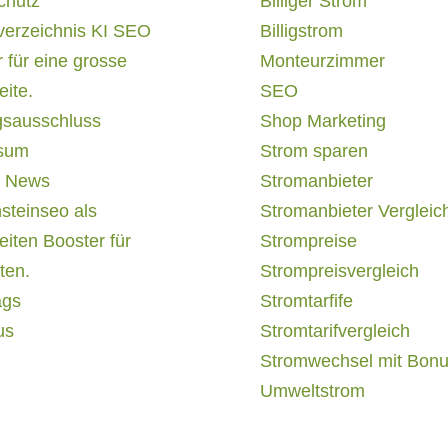
chutz
Billiger Strom
verzeichnis KI SEO
Billigstrom
 für eine grosse
Monteurzimmer
ite.
SEO
gsausschluss
Shop Marketing
sum
Strom sparen
 News
Stromanbieter
steinseo als
Stromanbieter Vergleic
iten Booster für
Strompreise
ten.
Strompreisvergleich
ags
Stromtarfife
us
Stromtarifvergleich
Stromwechsel mit Bon
Umweltstrom