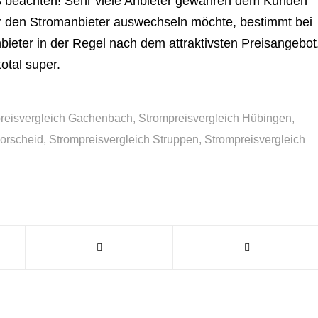
as beachten! Sehr viele Anbieter gewähren dem Kunden
r den Stromanbieter auswechseln möchte, bestimmt bei
ieter in der Regel nach dem attraktivsten Preisangebot
otal super.
reisvergleich Gachenbach
,
Strompreisvergleich Hübingen
,
Lorscheid
,
Strompreisvergleich Struppen
,
Strompreisvergleich