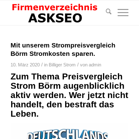
Mit unserem Strompreisvergleich
Börm Stromkosten sparen.
/
/
10. März 2020
in
Billiger Strom
von
admin
Zum Thema Preisvergleich
Strom Börm augenblicklich
aktiv werden. Wer jetzt nicht
handelt, den bestraft das
Leben.