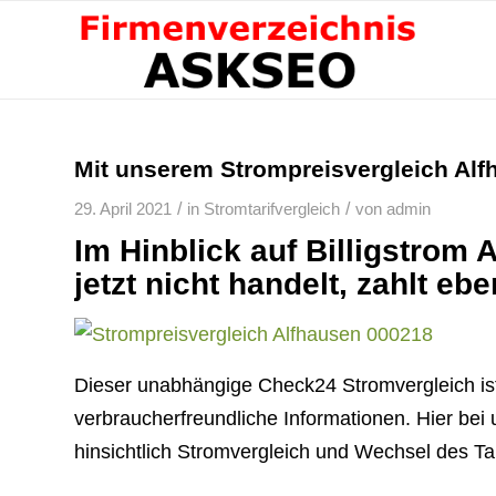
Mit unserem Strompreisvergleich Alf
/
/
29. April 2021
in
Stromtarifvergleich
von
admin
Im Hinblick auf Billigstrom 
jetzt nicht handelt, zahlt eb
Dieser unabhängige Check24 Stromvergleich ist
verbraucherfreundliche Informationen. Hier be
hinsichtlich Stromvergleich und Wechsel des Tar