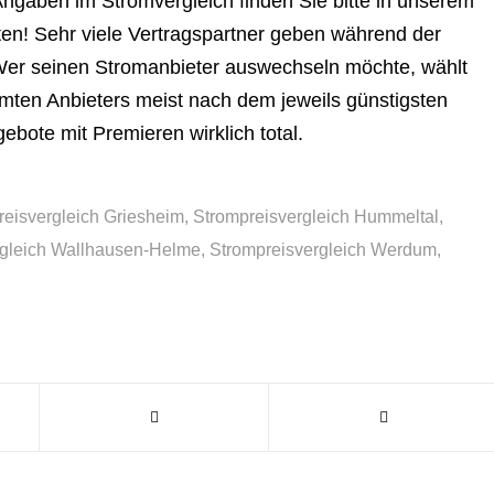
Angaben im Stromvergleich finden Sie bitte in unserem
en! Sehr viele Vertragspartner geben während der
er seinen Stromanbieter auswechseln möchte, wählt
mmten Anbieters meist nach dem jeweils günstigsten
ebote mit Premieren wirklich total.
reisvergleich Griesheim
,
Strompreisvergleich Hummeltal
,
rgleich Wallhausen-Helme
,
Strompreisvergleich Werdum
,