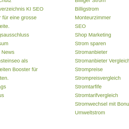
chutz
Billiger Strom
verzeichnis KI SEO
Billigstrom
 für eine grosse
Monteurzimmer
ite.
SEO
gsausschluss
Shop Marketing
sum
Strom sparen
 News
Stromanbieter
steinseo als
Stromanbieter Vergleic
iten Booster für
Strompreise
ten.
Strompreisvergleich
ags
Stromtarfife
us
Stromtarifvergleich
Stromwechsel mit Bon
Umweltstrom