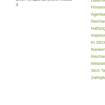
Datens
:)
Firmen
Agentur
Reichwe
Haftun
Impres
KI SEO
Ranken
Reichwe
Websei
SEO T
Zahnpl