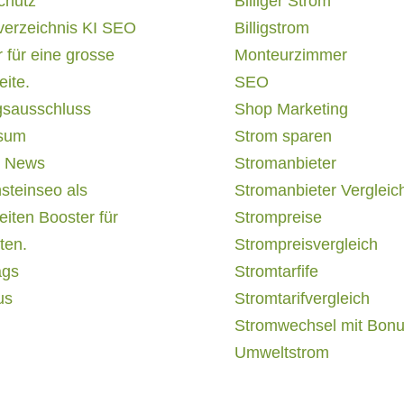
chutz
Billiger Strom
verzeichnis KI SEO
Billigstrom
 für eine grosse
Monteurzimmer
ite.
SEO
gsausschluss
Shop Marketing
sum
Strom sparen
 News
Stromanbieter
steinseo als
Stromanbieter Vergleic
iten Booster für
Strompreise
ten.
Strompreisvergleich
ags
Stromtarfife
us
Stromtarifvergleich
Stromwechsel mit Bon
Umweltstrom