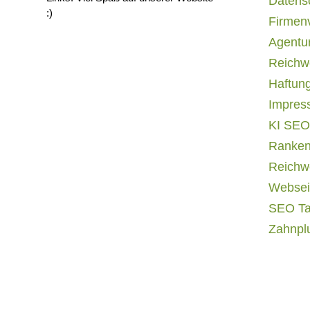
Datens
:)
Firmen
Agentur
Reichwe
Haftun
Impres
KI SEO
Ranken
Reichwe
Websei
SEO T
Zahnpl