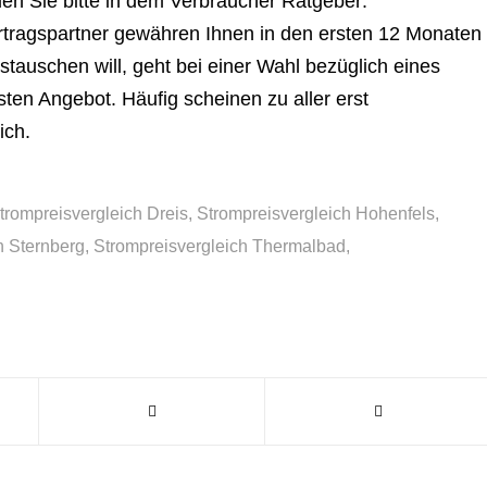
nden Sie bitte in dem Verbraucher Ratgeber:
tragspartner gewähren Ihnen in den ersten 12 Monaten
tauschen will, geht bei einer Wahl bezüglich eines
ten Angebot. Häufig scheinen zu aller erst
ich.
trompreisvergleich Dreis
,
Strompreisvergleich Hohenfels
,
h Sternberg
,
Strompreisvergleich Thermalbad
,