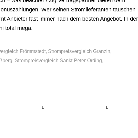
h – was beachten! Zig Vertragspartner bieten dem
onuszahlungen. Wer seinen Stromlieferanten tauschen
mmt Anbieter fast immer nach dem besten Angebot. In der
ni total mega.
vergleich Frömmstedt
,
Strompreisvergleich Granzin
,
ößberg
,
Strompreisvergleich Sankt-Peter-Ording
,