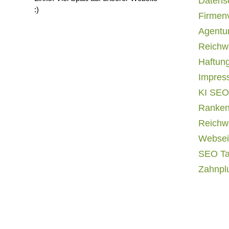
Datens
:)
Firmen
Agentur
Reichwe
Haftun
Impres
KI SEO
Ranken
Reichwe
Websei
SEO T
Zahnpl