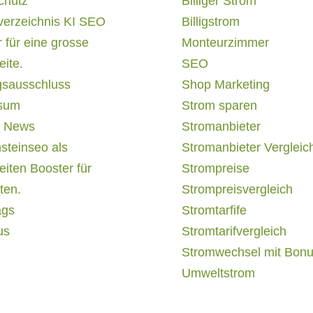
chutz
Billiger Strom
verzeichnis KI SEO
Billigstrom
 für eine grosse
Monteurzimmer
ite.
SEO
gsausschluss
Shop Marketing
sum
Strom sparen
 News
Stromanbieter
steinseo als
Stromanbieter Vergleic
iten Booster für
Strompreise
ten.
Strompreisvergleich
ags
Stromtarfife
us
Stromtarifvergleich
Stromwechsel mit Bon
Umweltstrom