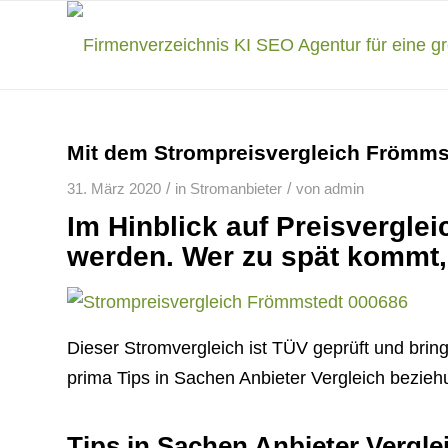
Mit dem Strompreisvergleich Frömms
/
/
31. März 2020
in
Stromanbieter
von
admin
Im Hinblick auf Preisvergle
werden. Wer zu spät kommt,
Dieser Stromvergleich ist TÜV geprüft und bring
prima Tips in Sachen Anbieter Vergleich bezieh
Tips in Sachen Anbieter Vergle