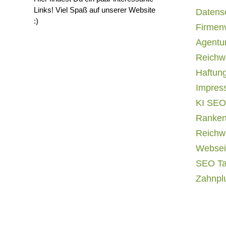
Links! Viel Spaß auf unserer Website
Datens
:)
Firmen
Agentur
Reichwe
Haftun
Impres
KI SEO
Ranken
Reichwe
Websei
SEO T
Zahnpl