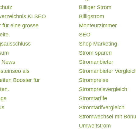
chutz
Billiger Strom
verzeichnis KI SEO
Billigstrom
 für eine grosse
Monteurzimmer
ite.
SEO
gsausschluss
Shop Marketing
sum
Strom sparen
 News
Stromanbieter
steinseo als
Stromanbieter Vergleic
iten Booster für
Strompreise
ten.
Strompreisvergleich
ags
Stromtarfife
us
Stromtarifvergleich
Stromwechsel mit Bon
Umweltstrom