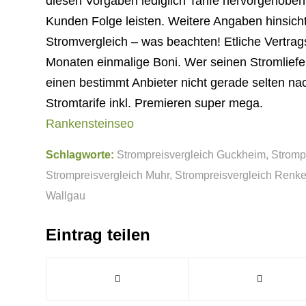
diesen Vorgaben lediglich Tarife hervorgehob
Kunden Folge leisten. Weitere Angaben hinsicht
Stromvergleich – was beachten! Etliche Vertra
Monaten einmalige Boni. Wer seinen Stromliefer
einen bestimmt Anbieter nicht gerade selten na
Stromtarife inkl. Premieren super mega.
Rankensteinseo
Schlagworte:
Strompreisvergleich Guckheim
,
Stromp
Strompreisvergleich Muhr
,
Strompreisvergleich Renk
Wallgau
Eintrag teilen