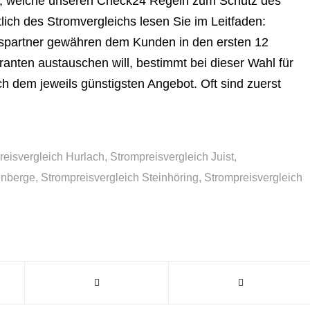
en, welche unseren Check24 Regeln zum Schutz des
lich des Stromvergleichs lesen Sie im Leitfaden:
gspartner gewähren dem Kunden in den ersten 12
anten austauschen will, bestimmt bei dieser Wahl für
ch dem jeweils günstigsten Angebot. Oft sind zuerst
reisvergleich Hurlach
,
Strompreisvergleich Juist
,
enberge
,
Strompreisvergleich Steinhöring
,
Strompreisvergleich