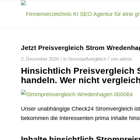
Jetzt Preisvergleich Strom Wredenha
/
/
2. Dezember 2020
in
Stromtarifvergleich
von
admin
Hinsichtlich Preisvergleic
handeln. Wer nicht vergleich
Unser unabhängige Check24 Stromvergleich ist T
bekommen die Interessenten prima Inhalte hinsi
Inhalte hinsichtlich Strompreis