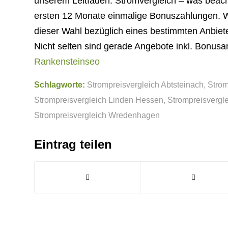
unserem Leitfaden: Stromvergleich – was beac
ersten 12 Monate einmalige Bonuszahlungen. W
dieser Wahl bezüglich eines bestimmten Anbiet
Nicht selten sind gerade Angebote inkl. Bonus
Rankensteinseo
Schlagworte:
Strompreisvergleich Abtsteinach
,
Strom
Strompreisvergleich Linden Hessen
,
Strompreisvergle
Strompreisvergleich Wredenhagen
Eintrag teilen