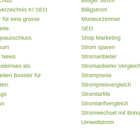
chutz
Billiger Strom
verzeichnis KI SEO
Billigstrom
 für eine grosse
Monteurzimmer
ite.
SEO
gsausschluss
Shop Marketing
sum
Strom sparen
 News
Stromanbieter
steinseo als
Stromanbieter Vergleic
iten Booster für
Strompreise
ten.
Strompreisvergleich
ags
Stromtarfife
us
Stromtarifvergleich
Stromwechsel mit Bon
Umweltstrom