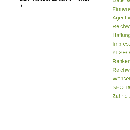
Datens
:)
Firmen
Agentur
Reichwe
Haftun
Impres
KI SEO
Ranken
Reichwe
Websei
SEO T
Zahnpl