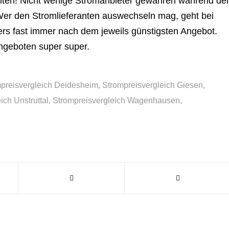
hten! Nicht wenige Stromanbieter gewähren während de
er den Stromlieferanten auswechseln mag, geht bei
ers fast immer nach dem jeweils günstigsten Angebot.
angeboten super super.
preisvergleich Deidesheim
,
Strompreisvergleich Giesen
,
ich Unstruttal
,
Strompreisvergleich Wagenhausen
,