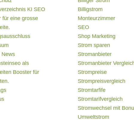
chutz
Billiger Strom
verzeichnis KI SEO
Billigstrom
 für eine grosse
Monteurzimmer
ite.
SEO
gsausschluss
Shop Marketing
sum
Strom sparen
 News
Stromanbieter
steinseo als
Stromanbieter Vergleic
iten Booster für
Strompreise
ten.
Strompreisvergleich
ags
Stromtarfife
us
Stromtarifvergleich
Stromwechsel mit Bon
Umweltstrom