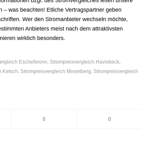
formationen bzgl. des Stromvergleiches lesen unsere
h – was beachten! Etliche Vertragspartner geben
chriften. Wer den Stromanbieter wechseln möchte,
estimmten Anbieters meist nach dem attraktivsten
mieren wirklich besonders.
ergleich Eschelbronn
,
Strompreisvergleich Havixbeck
,
h Ketsch
,
Strompreisvergleich Misselberg
,
Strompreisvergleich