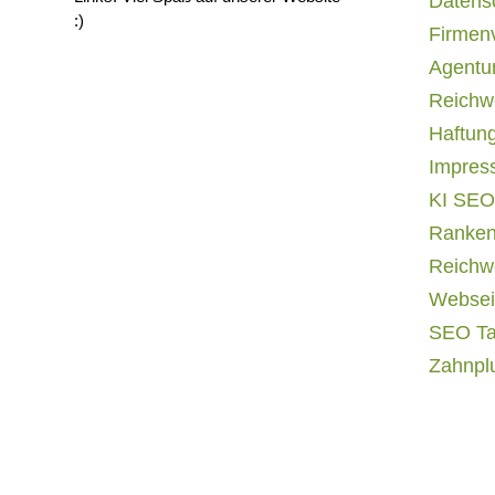
Datens
:)
Firmen
Agentur
Reichwe
Haftun
Impres
KI SEO
Ranken
Reichwe
Websei
SEO T
Zahnpl