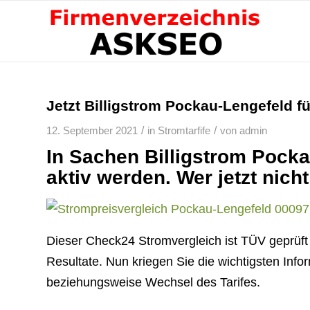
Jetzt Billigstrom Pockau-Lengefeld f
/
/
12. September 2021
in
Stromtarfife
von
admin
In Sachen Billigstrom Pocka
aktiv werden. Wer jetzt nich
Dieser Check24 Stromvergleich ist TÜV geprüft
Resultate. Nun kriegen Sie die wichtigsten Inf
beziehungsweise Wechsel des Tarifes.