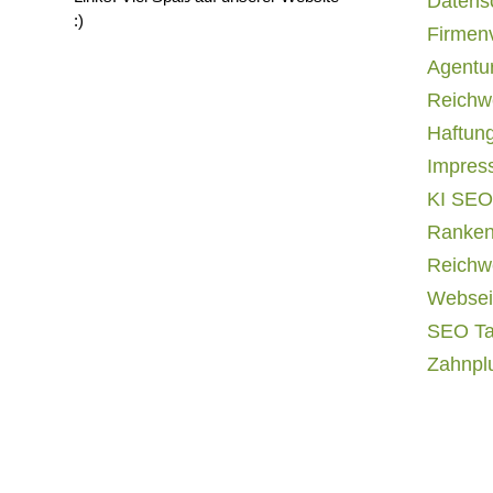
Datens
:)
Firmen
Agentur
Reichwe
Haftun
Impres
KI SEO
Ranken
Reichwe
Websei
SEO T
Zahnpl