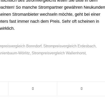
ichtlich des Stromvergleichs lesen Sie bitte in dem
beachten! So manche Strompartner gewähren Neukunde
seinen Stromanbieter wechseln möchte, geht bei einer
ters fast immer nach dem Preis. Sehr oft scheinen in
wirklich.
mpreisvergleich Bonndorf
,
Strompreisvergleich Erdesbach
,
anienbaum-Wörlitz
,
Strompreisvergleich Wallenhorst
,