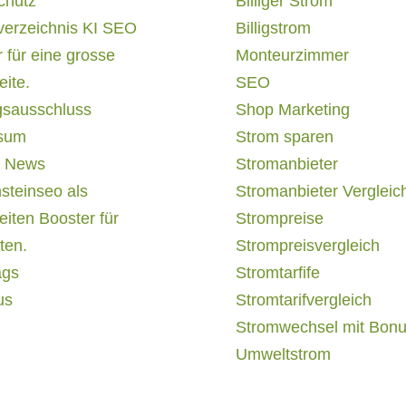
chutz
Billiger Strom
verzeichnis KI SEO
Billigstrom
 für eine grosse
Monteurzimmer
ite.
SEO
gsausschluss
Shop Marketing
sum
Strom sparen
 News
Stromanbieter
steinseo als
Stromanbieter Vergleic
iten Booster für
Strompreise
ten.
Strompreisvergleich
ags
Stromtarfife
us
Stromtarifvergleich
Stromwechsel mit Bon
Umweltstrom