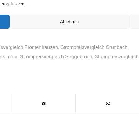
zu optimieren.
szahlungen. Wer den Stromlieferanten austauschen
h eines bestimmten Anbieters im Regelfall nach dem
Ablehnen
 Stromtarife mit Boni extrem super.
isvergleich Frontenhausen
,
Strompreisvergleich Grünbach
,
ersimten
,
Strompreisvergleich Seggebruch
,
Strompreisvergleich