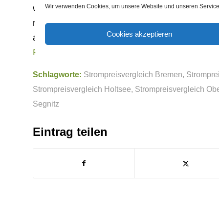
Wir verwenden Cookies, um unsere Website und unseren Service 
während der ersten 12 Monate einmalige Bonu
möchte, entscheidet bei einer Wahl hinsichtlic
Cookies akzeptieren
attraktivsten Preisangebot. Sehr oft sind zuerst
Rankensteinseo
Schlagworte:
Strompreisvergleich Bremen
,
Strompre
Strompreisvergleich Holtsee
,
Strompreisvergleich Ob
Segnitz
Eintrag teilen