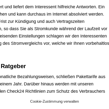
t und liefert dem Interessent hilfreiche Antworten. Ein
en und kann durchaus im Internet absolviert werden.
e Frist zur Kündigung und auch Vertragszeiten
in, so dass Sie als Stromkunde während der Laufzeit vor
eisenden Einstellungen schlagen wir den Interessenten
g des Stromvergleichs vor, welche wir Ihnen vorbehaltlo
 Ratgeber
natliche Bezahlungsweisen, schließen Pakettarife aus
s einem Jahr. Darüber hinaus werden mit unseren
ie den Check24 Richtlinien zum Schutz des Verbrauchers
h des Stromvergleichs erhalten unsere Kunden in dem
Cookie-Zustimmung verwalten
eachten! Nicht gerade wenige Stromfirmen gewähren