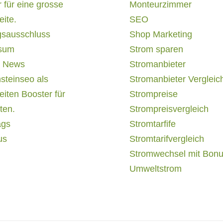
 für eine grosse
Monteurzimmer
ite.
SEO
gsausschluss
Shop Marketing
sum
Strom sparen
 News
Stromanbieter
steinseo als
Stromanbieter Vergleic
iten Booster für
Strompreise
ten.
Strompreisvergleich
ags
Stromtarfife
us
Stromtarifvergleich
Stromwechsel mit Bon
Umweltstrom