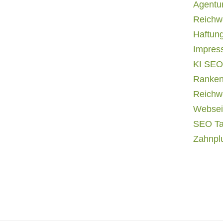
Agentur
Reichwe
Haftun
Impres
KI SEO
Ranken
Reichwe
Websei
SEO T
Zahnpl