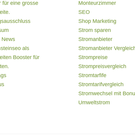
 für eine grosse
Monteurzimmer
ite.
SEO
gsausschluss
Shop Marketing
sum
Strom sparen
 News
Stromanbieter
steinseo als
Stromanbieter Vergleic
iten Booster für
Strompreise
ten.
Strompreisvergleich
ags
Stromtarfife
us
Stromtarifvergleich
Stromwechsel mit Bon
Umweltstrom