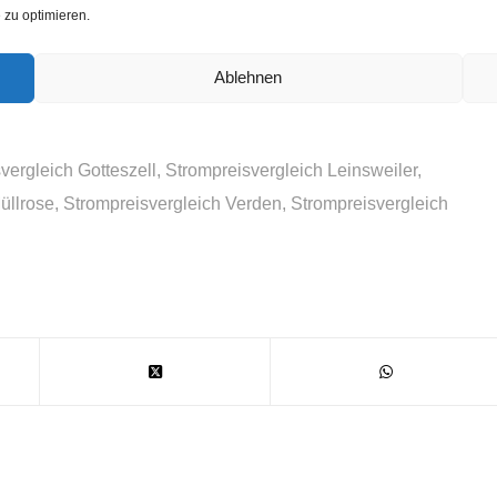
zu optimieren.
 Wer den Stromlieferanten auswechseln mag, bestimmt
er normalerweise nach dem besten Angebot. Sehr häufig
Ablehnen
eboten besonders super.
vergleich Gotteszell
,
Strompreisvergleich Leinsweiler
,
üllrose
,
Strompreisvergleich Verden
,
Strompreisvergleich