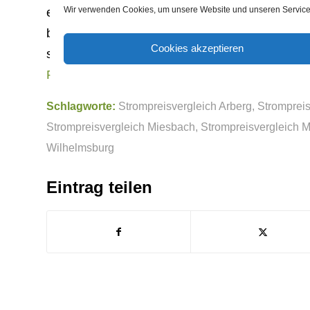
Wir verwenden Cookies, um unsere Website und unseren Service 
ersten 12 Monaten einmalige Bonuszahlungen.
bei der Wahl für einen ganz bestimmten Anbiet
Cookies akzeptieren
scheinen zu aller erst Angebote mit Zusatzang
Rankensteinseo
Schlagworte:
Strompreisvergleich Arberg
,
Strompreis
Strompreisvergleich Miesbach
,
Strompreisvergleich M
Wilhelmsburg
Eintrag teilen