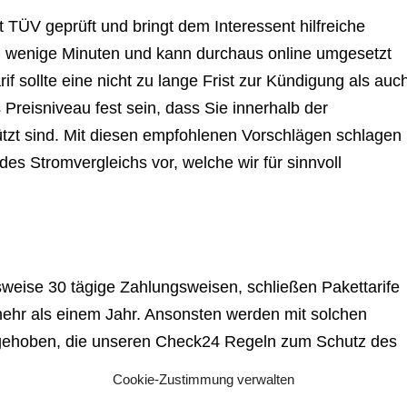
TÜV geprüft und bringt dem Interessent hilfreiche
l wenige Minuten und kann durchaus online umgesetzt
f sollte eine nicht zu lange Frist zur Kündigung als auc
 Preisniveau fest sein, dass Sie innerhalb der
ützt sind. Mit diesen empfohlenen Vorschlägen schlagen
es Stromvergleichs vor, welche wir für sinnvoll
sweise 30 tägige Zahlungsweisen, schließen Pakettarife
mehr als einem Jahr. Ansonsten werden mit solchen
rgehoben, die unseren Check24 Regeln zum Schutz des
mationen im Stromvergleich erhalten unsere Kunden in
Cookie-Zustimmung verwalten
hten! Viele Vertragspartner gewähren Neukunden in den