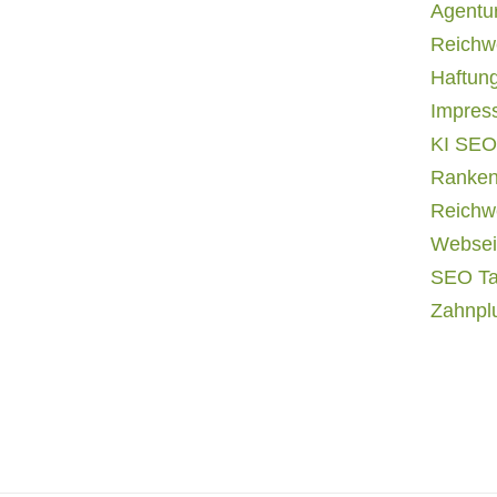
Agentur
Reichwe
Haftun
Impres
KI SEO
Ranken
Reichwe
Websei
SEO T
Zahnpl