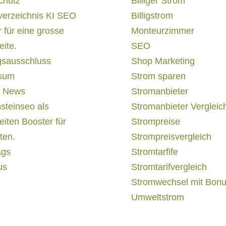
chutz
Billiger Strom
verzeichnis KI SEO
Billigstrom
 für eine grosse
Monteurzimmer
ite.
SEO
gsausschluss
Shop Marketing
sum
Strom sparen
 News
Stromanbieter
steinseo als
Stromanbieter Vergleic
iten Booster für
Strompreise
ten.
Strompreisvergleich
ags
Stromtarfife
us
Stromtarifvergleich
Stromwechsel mit Bon
Umweltstrom