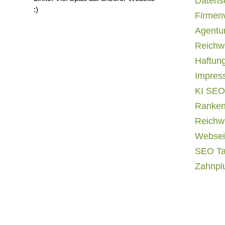
Datens
:)
Firmen
Agentur
Reichwe
Haftun
Impres
KI SEO
Ranken
Reichwe
Websei
SEO T
Zahnpl