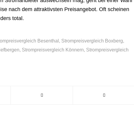
en Stromanbieter auswechseln mag, geht bei einer Wahl
ise nach dem attraktivsten Preisangebot. Oft scheinen
ers total.
rompreisvergleich Besenthal
,
Strompreisvergleich Boxberg
,
iefbergen
,
Strompreisvergleich Könnern
,
Strompreisvergleich