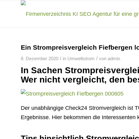
Ein Strompreisvergleich Fiefbergen l
/
/
8. Dezember 2020
in
Umweltstrom
von
admin
In Sachen Strompreisverglei
Wer nicht vergleicht, den be
Der unabhängige Check24 Stromvergleich ist TÜV
Ergebnisse. Hier bekommen die Interessenten kl
Tips hinsichtlich Stromverglei