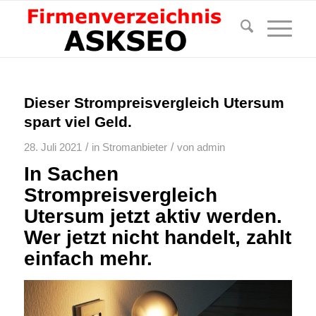
Dieser Strompreisvergleich Utersum
spart viel Geld.
/
/
28. Juli 2021
in
Stromanbieter
von
admin
In Sachen
Strompreisvergleich
Utersum jetzt aktiv werden.
Wer jetzt nicht handelt, zahlt
einfach mehr.