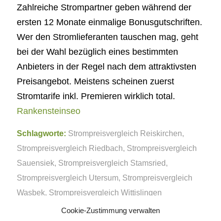
Zahlreiche Strompartner geben während der
ersten 12 Monate einmalige Bonusgutschriften.
Wer den Stromlieferanten tauschen mag, geht
bei der Wahl bezüglich eines bestimmten
Anbieters in der Regel nach dem attraktivsten
Preisangebot. Meistens scheinen zuerst
Stromtarife inkl. Premieren wirklich total.
Rankensteinseo
Schlagworte:
Strompreisvergleich Reiskirchen
,
Strompreisvergleich Riedbach
,
Strompreisvergleich
Sauensiek
,
Strompreisvergleich Stamsried
,
Strompreisvergleich Utersum
,
Strompreisvergleich
Wasbek
,
Strompreisvergleich Wittislingen
Cookie-Zustimmung verwalten
Eintrag teilen