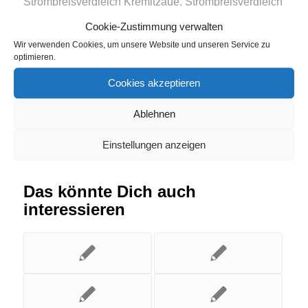
Strompreisvergleich Kremitzaue
,
Strompreisvergleich
Ohne
,
Strompreisvergleich Schladt
Cookie-Zustimmung verwalten
Wir verwenden Cookies, um unsere Website und unseren Service zu
optimieren.
Eintrag teilen
Cookies akzeptieren
Ablehnen
Einstellungen anzeigen
Das könnte Dich auch
interessieren