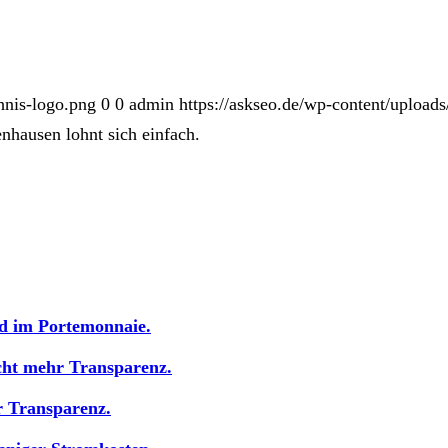
hnis-logo.png
0
0
admin
https://askseo.de/wp-content/upload
nhausen lohnt sich einfach.
d im Portemonnaie.
cht mehr Transparenz.
r Transparenz.