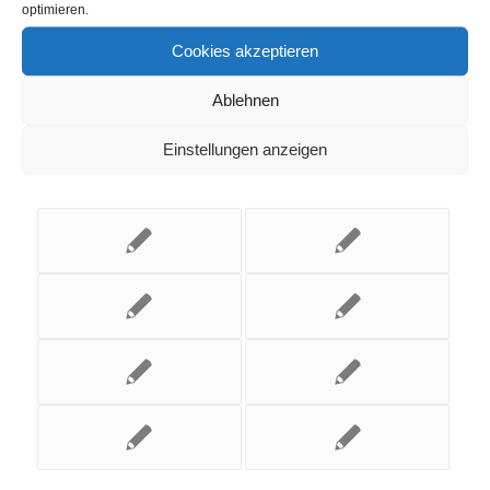
optimieren.
Cookies akzeptieren
Ablehnen
Das könnte Dich auch
Einstellungen anzeigen
interessieren